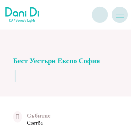
Бест Уестърн Експо София
Събитие

Сватба