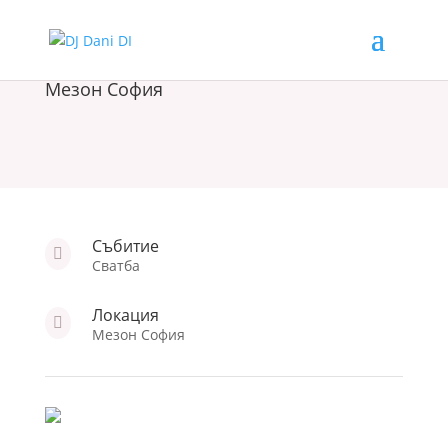
Мезон София
Събитие

Сватба
Локация

Мезон София