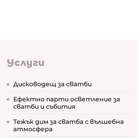
Услуги
Дисководещ за сватби
Ефектно парти осветление за
сватби и събития
Тежък дим за сватба с вълшебна
атмосфера