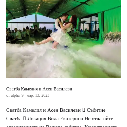
Сватба Камелия и Асен Василеви
от
alpha_9
|
мар. 13, 2023
Сватба Камелия и Асен Василеви  Събитие
Сватба  Локация Вила Екатерина Не отлагайте
организацията на Вашето събитие. Консултацията