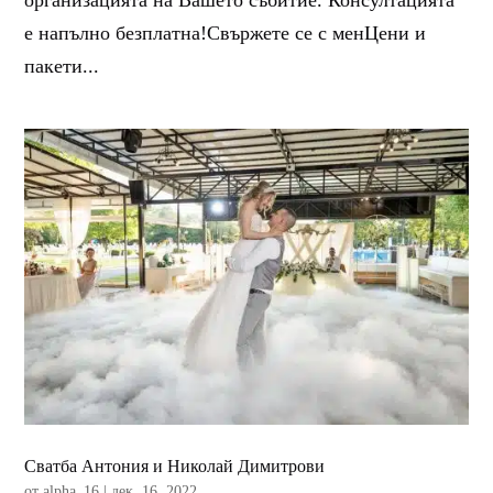
е напълно безплатна!Свържете се с менЦени и
пакети...
Сватба Антония и Николай Димитрови
от
alpha_16
|
дек. 16, 2022